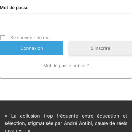
Mot de passe
Se souvenir de moi
S’inscrire
Mot de passe oublié ?
« La collusion trop fréquente entre éducation et
sélection, stigmatisée par André Antibi, cause de réels
ravages… »