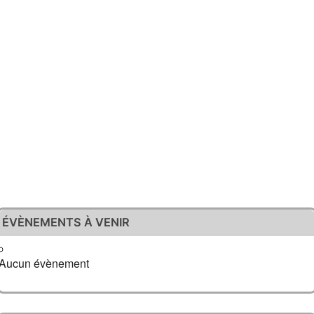
ÉVÈNEMENTS À VENIR
Aucun évènement